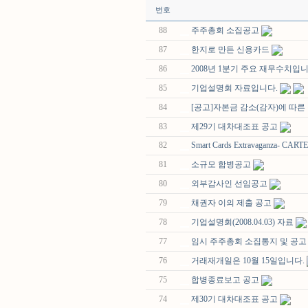
번호
88
주주총회 소집공고
87
한지로 만든 신용카드
86
2008년 1분기 주요 재무수치입니
85
기업설명회 자료입니다.
84
[공고]자본금 감소(감자)에 따
83
제29기 대차대조표 공고
82
Smart Cards Extravaganza- CARTE
81
소규모 합병공고
80
외부감사인 선임공고
79
채권자 이의 제출 공고
78
기업설명회(2008.04.03) 자료
77
임시 주주총회 소집통지 및 공고
76
거래재개일은 10월 15일입니다.
75
합병종료보고 공고
74
제30기 대차대조표 공고