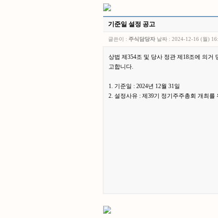
기준일 설정 공고
글쓴이 :
주식담당자
날짜 :
2024-12-16 (월) 16
상법 제
354
조 및 당사 정관 제
18
조에 의거 
고합니다.
1.
기준일
: 2024
년
12
월
31
일
2. 설정사유 : 제39기 정기주주총회 개최