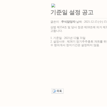
기준일 설정 공고
글쓴이 :
주식담당자
날짜 :
2021-12-15 (수) 15
상법 제
354
조 및 당사 정관 제
18
조에 의거 제
고합니다.
1.
기준일
: 2021
년
12
월
31
일
2. 설정사유 : 제36기 정기주주총회 개최를 
※ 명의개서 정지기간은 설정하지 않음.